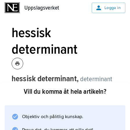
Uppslagsverket
Uppslagsverket
Logga in
hessisk
determinant
hessisk determinant,
determinant
associerad till en funktion ƒ(
x
,
x
, ...,
x
)
1
2
n
Vill du komma åt hela artikeln?
via andraderivator.
Den är given av
Objektiv och pålitlig kunskap.