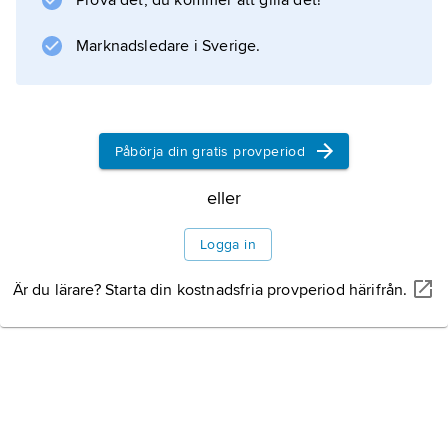
Prova det, du kommer att gilla det!
Information om artikeln
Marknadsledare i Sverige.
Påbörja din gratis provperiod
eller
Logga in
Är du lärare? Starta din kostnadsfria provperiod härifrån.