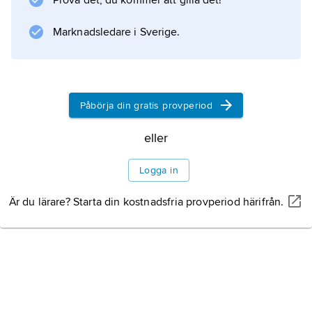
Prova det, du kommer att gilla det!
Marknadsledare i Sverige.
Påbörja din gratis provperiod
eller
Logga in
Är du lärare? Starta din kostnadsfria provperiod härifrån.