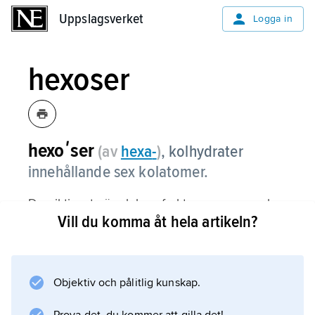
Uppslagsverket
Uppslagsverket
Logga in
hexoser
hexoʹser
(av
hexa
-
)
,
kolhydrater
innehållande sex kolatomer.
De viktigaste är glukos, fruktos, mannos och
Vill du komma åt hela artikeln?
galaktos.
Objektiv och pålitlig kunskap.
Information om artikeln