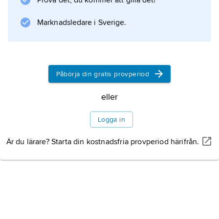
Prova det, du kommer att gilla det!
(född 1944) är violoncellist och verksam som
kammarmusiker och som konsertmästare i
Marknadsledare i Sverige.
Sjællands symfoniorkester.
Påbörja din gratis provperiod
Information om artikeln
eller
Logga in
Är du lärare? Starta din kostnadsfria provperiod härifrån.