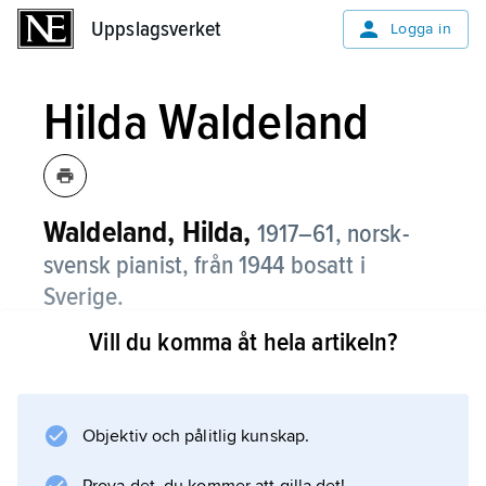
Uppslagsverket
Uppslagsverket
Logga in
Hilda Waldeland
Waldeland, Hilda,
1917–61, norsk-
svensk pianist, från 1944 bosatt i
Sverige.
Vill du komma åt hela artikeln?
W. var en framstående interpret av klassisk
och romantisk repertoar; särskilt märks
hennes grammofoninspelning av Griegs
pianokonsert. – Dottern
Objektiv och pålitlig kunskap.
Hege Waldeland