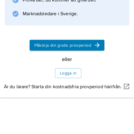
Prova det, du kommer att gilla det!
Marknadsledare i Sverige.
Bebyggelse
Historia
Påbörja din gratis provperiod
eller
Information om artikeln
Logga in
Är du lärare? Starta din kostnadsfria provperiod härifrån.