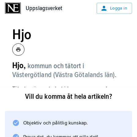
Uppslagsverket
Uppslagsverket
Logga in
Hjo
Hjo,
kommun och tätort i
Västergötland (Västra Götalands län).
Tätorten är centralort i kommunen med
Vill du komma åt hela artikeln?
samma namn.
Kommunen
Objektiv och pålitlig kunskap.
Tätorten