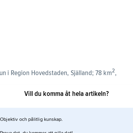
2
 i Region Hovedstaden, Själland; 78 km
,
Vill du komma åt hela artikeln?
dubblat sin befolkning, är främst en förortskommun
 ligger samhället Taastrup (34 470 invånare),
fiken västerut från Köpenhamn.
Objektiv och pålitlig kunskap.