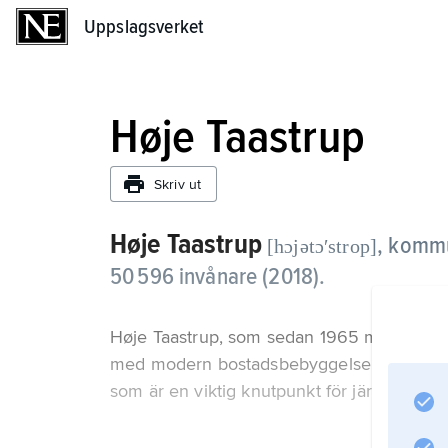
Uppslagsverket
Uppslagsverket
Høje Taastrup
Skriv ut
Høje Taastrup
,
kommun
[hɔjətɔʹstrop]
50 596 invånare (2018).
Høje Taastrup, som sedan 1965 mer än för
med modern bostadsbebyggelse. I kommunen
som är en viktig knutpunkt för järnvägstra