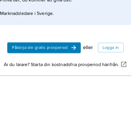
Prova det, du kommer att gilla det!
Marknadsledare i Sverige.
eller
Påbörja din gratis provperiod
Logga in
Är du lärare? Starta din kostnadsfria provperiod härifrån.