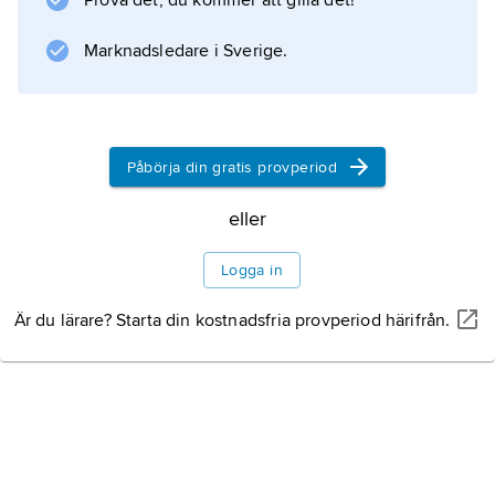
Prova det, du kommer att gilla det!
Marknadsledare i Sverige.
Påbörja din gratis provperiod
eller
Logga in
Är du lärare? Starta din kostnadsfria provperiod härifrån.