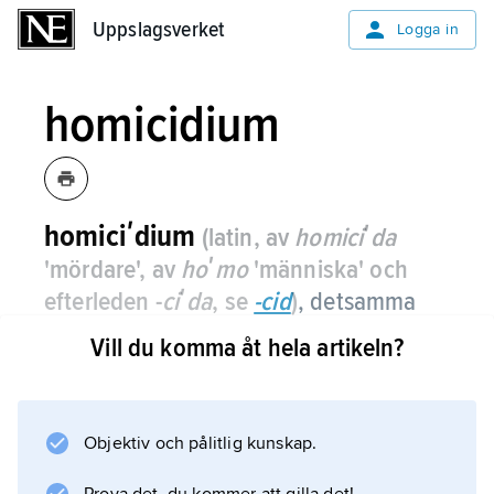
Uppslagsverket
Uppslagsverket
Logga in
homicidium
homiciʹdium
(latin, av
homiciʹda
'mördare', av
hoʹmo
'människa' och
efterleden -
ciʹda
, se
-cid
)
,
detsamma
som mord eller dråp.
Vill du komma åt hela artikeln?
Objektiv och pålitlig kunskap.
Information om artikeln