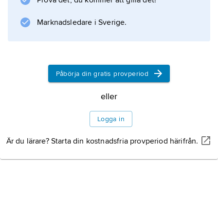
Prova det, du kommer att gilla det!
Zeus
och
Marknadsledare i Sverige.
Themis
(’Rätt’) och hette
Eunomiʹa
(’Laglydnad’),
Påbörja din gratis provperiod
Dike
eller
(’Rättvisa’) och
Eireʹne
Logga in
(’Fred’); i ”Iliaden” kontrollerar de himlens
molnportar. I klassisk tid bar de ofta samma
Är du lärare? Starta din kostnadsfria provperiod härifrån.
namn som
chariterna
.