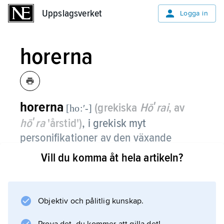
Uppslagsverket
Uppslagsverket
Logga in
horerna
horerna
(grekiska
Hōʹrai
, av
[ho:ʹ-]
hōʹra
'årstid')
,
i grekisk myt
personifikationer av den växande
grödan, senare framför allt årstidernas
Vill du komma åt hela artikeln?
gudinnor.
Enligt
Objektiv och pålitlig kunskap.
Hesiodos
var horerna döttrar till