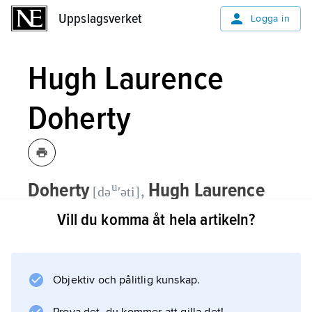
Uppslagsverket
Uppslagsverket
Logga in
Hugh Laurence
Doherty
Doherty
Hugh Laurence
u
,
[də
ʹəti]
(”Laurie”),
1875–1919, brittisk
Vill du komma åt hela artikeln?
tennisspelare.
I Wimbledon vann Doherty singeln fem år i
Objektiv och pålitlig kunskap.
rad (1902–06) och dubbeln, i par med
brodern Reginald Frank Doherty, sju gånger