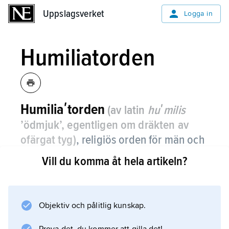
Uppslagsverket
Uppslagsverket
Logga in
Humiliatorden
Humiliaʹtorden
(av latin
huʹmilis
’ödmjuk’, egentligen om dräkten av
ofärgat tyg)
,
religiös orden för män och
kvinnor i det medeltida Lombardiet.
Vill du komma åt hela artikeln?
Humiliaterna var från början kyrkokritiska, i
likhet med valdenserna, men anpassade sig
till kyrkan, organiserades som klosterorden
Objektiv och pålitlig kunskap.
och godkändes av påven 1201. Den manliga