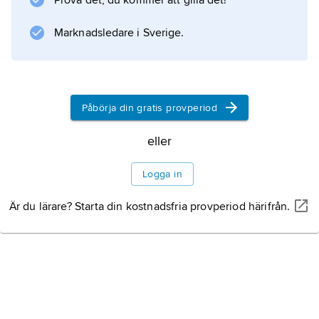
Prova det, du kommer att gilla det!
grenen upphävdes 1571, den kvinnliga består
ännu i Italien.
Marknadsledare i Sverige.
Information om artikeln
Påbörja din gratis provperiod
eller
Logga in
Är du lärare? Starta din kostnadsfria provperiod härifrån.