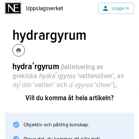
Uppslagsverket
Uppslagsverket
Logga in
hydrargyrum
hydraʹrgyrum
(latinisering av
grekiska
hydraʹrgyros
’vattensilver’, av
hyʹdōr
’vatten’ och
aʹrgyros
’silver’)
,
det antika namnet på kvicksilver; därav
Vill du komma åt hela artikeln?
kemiska tecknet Hg.
Objektiv och pålitlig kunskap.