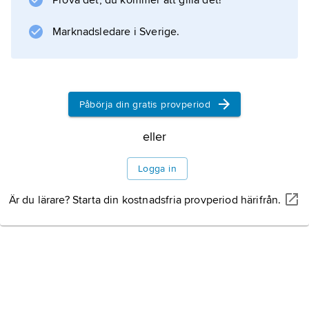
Prova det, du kommer att gilla det!
Information om artikeln
Marknadsledare i Sverige.
Påbörja din gratis provperiod
eller
Logga in
Är du lärare? Starta din kostnadsfria provperiod härifrån.