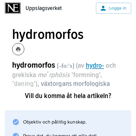
Uppslagsverket
Uppslagsverket
Logga in
hydromorfos
hydromorfos
(av
hydro
-
och
[-fo:ʹs]
grekiska
moʹrphōsis
’formning’,
’daning’)
, växtorgans morfologiska
anpassning till tillgången på vatten.
Vill du komma åt hela artikeln?
Bäst utvecklad är den hos vissa arter som
växer både i luft och under vatten. Jämför
hygromorfos
Objektiv och pålitlig kunskap.
och