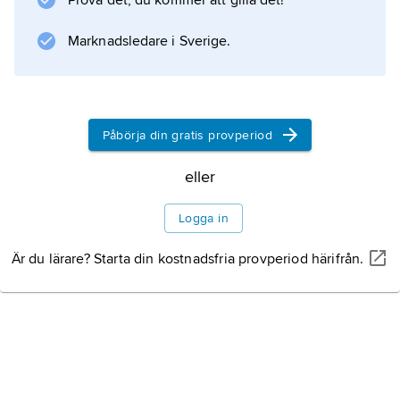
Prova det, du kommer att gilla det!
xeromorfos
.
Marknadsledare i Sverige.
Information om artikeln
Påbörja din gratis provperiod
eller
Logga in
Är du lärare? Starta din kostnadsfria provperiod härifrån.