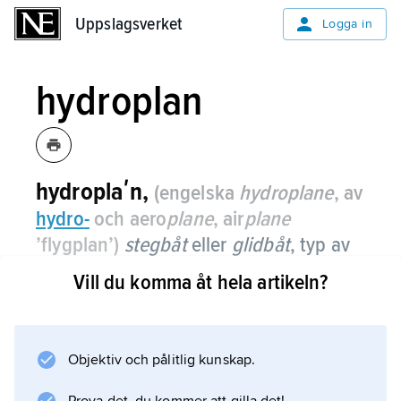
Uppslagsverket
Uppslagsverket
Logga in
hydroplan
hydroplaʹn,
(engelska
hydroplane
, av
hydro
-
och aero
plane
, air
plane
’flygplan’)
stegbåt
eller
glidbåt
, typ av
planande motorbåt avsedd för mycket
Vill du komma åt hela artikeln?
höga farter.
Medan en ordinär planande motorbåt stöder
på en med fartökningen minskande del av
Objektiv och pålitlig kunskap.
bottnen akterut har hydroplanet flera mindre