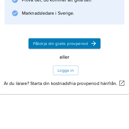
Prova det, du kommer att gilla det!
Marknadsledare i Sverige.
Påbörja din gratis provperiod
eller
Logga in
Är du lärare? Starta din kostnadsfria provperiod härifrån.