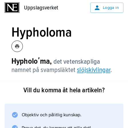
Uppslagsverket
Uppslagsverket
Logga in
Hypholoma
Hypholoʹma,
det vetenskapliga
namnet på svampsläktet
slöjskivlingar
.
Vill du komma åt hela artikeln?
Information om artikeln
Objektiv och pålitlig kunskap.