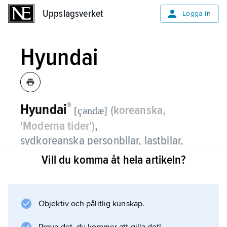
Uppslagsverket
Uppslagsverket
Logga in
Hyundai
®
Hyundai
(koreanska,
[çəndæ]
'Moderna tider')
,
sydkoreanska personbilar, lastbilar,
bussar och anläggningsmaskiner
Vill du komma åt hela artikeln?
tillverkade av Hyundai Motor Company
med huvudkontor i Seoul.
Objektiv och pålitlig kunskap.
Hyundai Motor Company är en del av ett
konglomerat av företag,