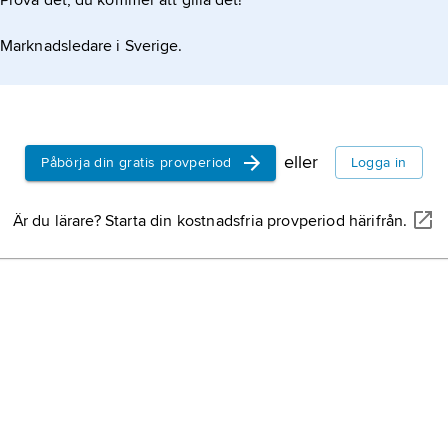
Prova det, du kommer att gilla det!
Marknadsledare i Sverige.
eller
Påbörja din gratis provperiod
Logga in
Är du lärare? Starta din kostnadsfria provperiod härifrån.