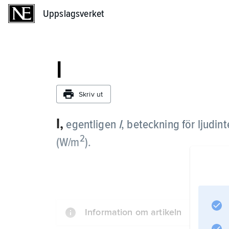
Uppslagsverket
Uppslagsverket
I
Skriv ut
I,
egentligen
I
,
beteckning för ljudin
2
(W/m
).
Information om artikeln