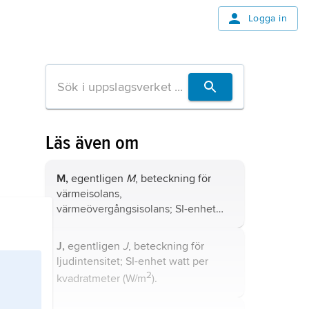
Logga in
Läs även om
M,
egentligen
M
, beteckning för
värmeisolans,
värmeövergångsisolans; SI-enhet
2
kvadratmeter kelvin per watt (m
K/W).
J,
egentligen
J
, beteckning för
ljudintensitet; SI-enhet watt per
2
kvadratmeter (W/m
).