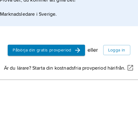
Prova det, du kommer att gilla det!
Marknadsledare i Sverige.
eller
Påbörja din gratis provperiod
Logga in
Är du lärare? Starta din kostnadsfria provperiod härifrån.