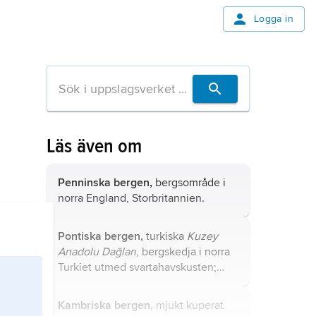
Logga in
Läs även om
Penninska bergen,
bergsområde i
norra England, Storbritannien.
Pontiska bergen,
turkiska
Kuzey
Anadolu Dağları
, bergskedja i norra
Turkiet utmed svartahavskusten;
högsta punkten är Kaçkar Dağı (3
932 m ö.h.) i östra Pontiska bergen.
Kambriska bergen,
mjukt kuperat