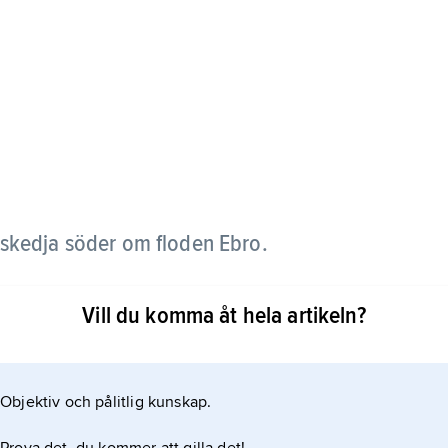
skedja söder om floden Ebro.
t Ebrodalen och högsta punkt är Moncayo, 2 316 m
Vill du komma åt hela artikeln?
Objektiv och pålitlig kunskap.