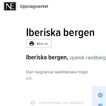
Uppslagsverket
Uppslagsverket
Iberiska bergen
Skriv ut
Iberiska bergen,
spansk randberg
Den begränsar kastilianska högslätten mo
ö.h.
Information om artikeln