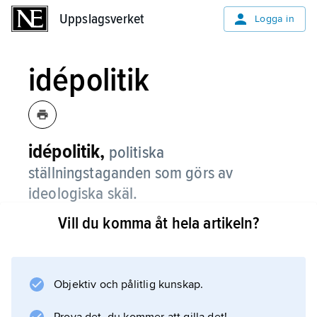
Uppslagsverket
Uppslagsverket
Logga in
idépolitik
idépolitik,
politiska
ställningstaganden som görs av
ideologiska skäl.
Vill du komma åt hela artikeln?
Jämför
idéparti
och
intressepolitik
Objektiv och pålitlig kunskap.
.