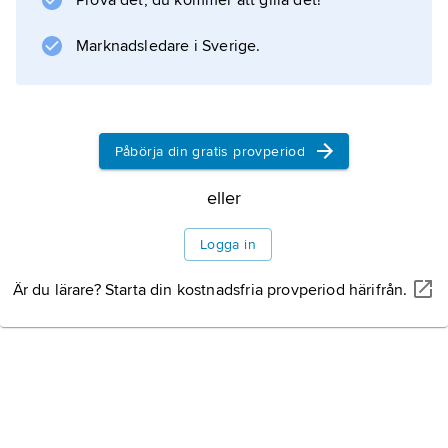
Prova det, du kommer att gilla det!
Marknadsledare i Sverige.
Information om artikeln
Påbörja din gratis provperiod
eller
Logga in
Är du lärare? Starta din kostnadsfria provperiod härifrån.