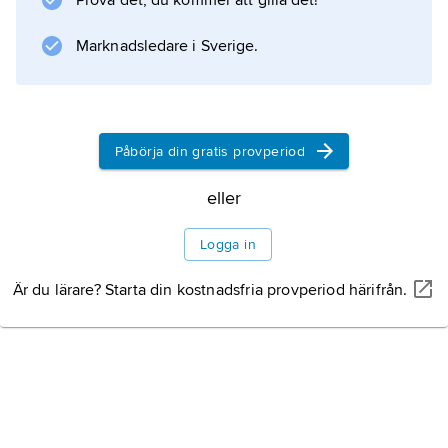
Prova det, du kommer att gilla det!
Marknadsledare i Sverige.
Information om artikeln
Påbörja din gratis provperiod
eller
Logga in
Är du lärare? Starta din kostnadsfria provperiod härifrån.