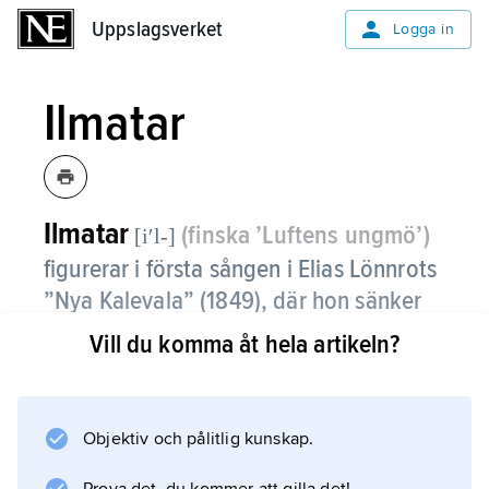
Uppslagsverket
Uppslagsverket
Logga in
Ilmatar
Ilmatar
(finska ’Luftens ungmö’)
[iʹl-]
figurerar i första sången i Elias Lönnrots
”Nya Kalevala” (1849), där hon sänker
sig ner på havet, blir havande av vind
Vill du komma åt hela artikeln?
och vatten och sedan flyter omkring i
över sjuhundra år som ”vattenmodern”
utan att förlösas.
Objektiv och pålitlig kunskap.
En knipa häckar på hennes knä och börjar