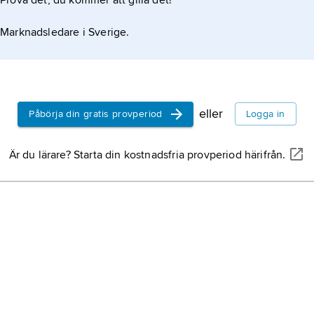
Prova det, du kommer att gilla det!
Marknadsledare i Sverige.
eller
Påbörja din gratis provperiod
Logga in
Är du lärare? Starta din kostnadsfria provperiod härifrån.