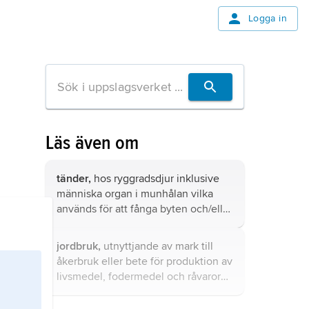
Logga in
Läs även om
tänder,
hos ryggradsdjur inklusive
människa organ i munhålan vilka
används för att fånga byten och/eller
för att sönderdela föda, ibland även
för försvar.
jordbruk,
utnyttjande av mark till
åkerbruk eller bete för produktion av
livsmedel, fodermedel och råvaror
till energiändamål eller till vidare
industriell förädling eller beredning.