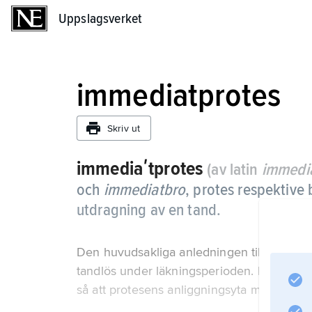
Uppslagsverket
Uppslagsverket
immediatprotes
Skriv ut
immediaʹtprotes
(av latin
immedi
och
immediatbro
,
protes respektive 
utdragning av en tand.
Den huvudsakliga anledningen till detta för
tandlös under läkningsperioden. Käkbenet
så att protesens anliggningsyta mot gom