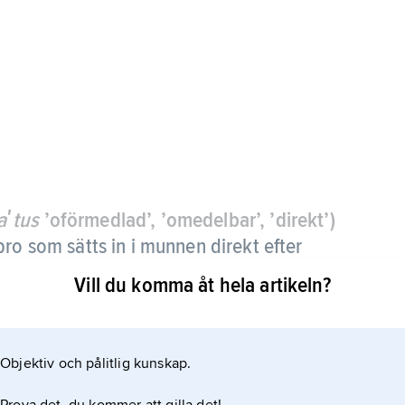
aʹtus
’oförmedlad’, ’omedelbar’, ’direkt’)
bro som sätts in i munnen direkt efter
Vill du komma åt hela artikeln?
faringssätt är att patienten inte behöver vara
 och slemhinnan kan ändra form under läkningen
Objektiv och pålitlig kunskap.
men måste korrigeras med ombyggnad, rebasering.