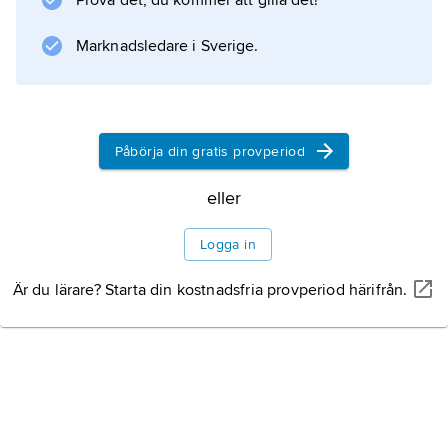
Prova det, du kommer att gilla det!
Marknadsledare i Sverige.
Befolkning
Näringsliv
Påbörja din gratis provperiod
Turism och gastronomi
eller
Logga in
Historia
Är du lärare? Starta din kostnadsfria provperiod härifrån.
Information om artikeln