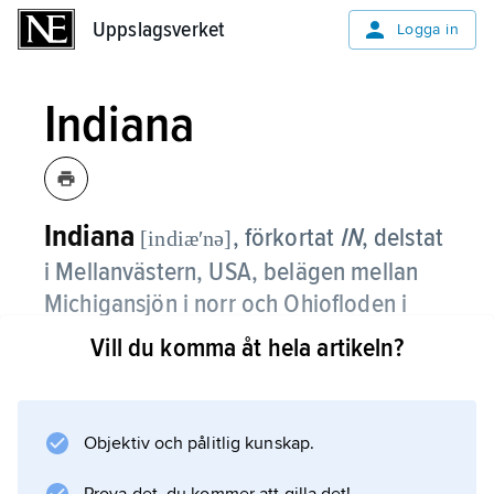
Uppslagsverket
Uppslagsverket
Logga in
Indiana
Indiana
, förkortat
IN
,
delstat
[indiæʹnə]
i Mellanvästern, USA, belägen mellan
Michigansjön i norr och Ohiofloden i
2
söder; 94 000 km
, 6,8 miljoner
Vill du komma åt hela artikeln?
invånare (2020).
Huvudstad är Indianapolis.
Objektiv och pålitlig kunskap.
Natur