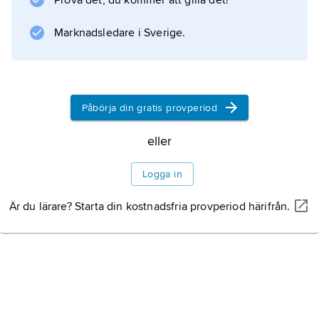
Prova det, du kommer att gilla det!
Information om artikeln
Marknadsledare i Sverige.
Påbörja din gratis provperiod
eller
Logga in
Är du lärare? Starta din kostnadsfria provperiod härifrån.