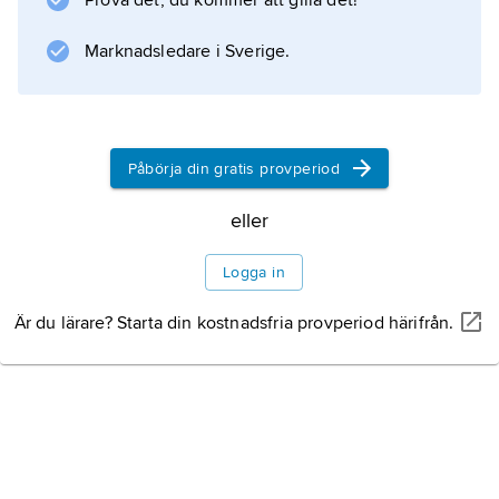
Prova det, du kommer att gilla det!
Marknadsledare i Sverige.
Påbörja din gratis provperiod
eller
Logga in
Är du lärare? Starta din kostnadsfria provperiod härifrån.