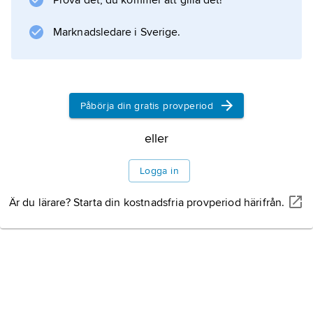
Prova det, du kommer att gilla det!
Marknadsledare i Sverige.
Information om artikeln
Påbörja din gratis provperiod
eller
Logga in
Är du lärare? Starta din kostnadsfria provperiod härifrån.