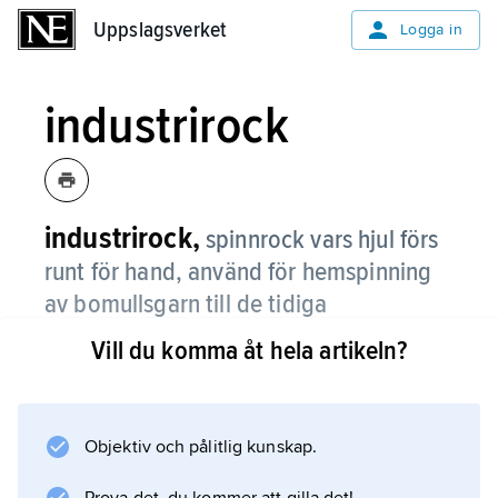
Uppslagsverket
Uppslagsverket
Logga in
industrirock
industrirock,
spinnrock vars hjul förs
runt för hand, använd för hemspinning
av bomullsgarn till de tidiga
bomullsväverierna i slutet av 1700-talet.
Vill du komma åt hela artikeln?
Jämför
spinning
.
Objektiv och pålitlig kunskap.