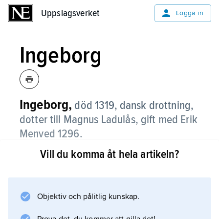
Uppslagsverket
Uppslagsverket
Logga in
Ingeborg
Ingeborg,
död 1319, dansk drottning,
dotter till Magnus Ladulås, gift med Erik
Menved 1296.
Vill du komma åt hela artikeln?
Ingeborg, som inte tycks ha spelat någon
politisk roll, är känd för olycksödet att hennes
många barn (fjorton eller åtta; källorna är
oense) antingen var dödfödda eller dog i späd
Objektiv och pålitlig kunskap.
ålder. Efter det yngsta barnets död gick hon i