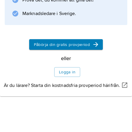
Prova det, du kommer att gilla det!
kloster.
Marknadsledare i Sverige.
Information om artikeln
Påbörja din gratis provperiod
eller
Logga in
Är du lärare? Starta din kostnadsfria provperiod härifrån.