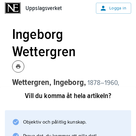
Uppslagsverket
Uppslagsverket
Logga in
Ingeborg
Wettergren
Wettergren, Ingeborg,
1878–1960,
textilkonstnär, syster till Erik Wettergren
Vill du komma åt hela artikeln?
och Anna Wettergren-Behm.
Med sina utsökta silkebroderier, utförda i litet
format med landskaps- och blommotiv eller
Objektiv och pålitlig kunskap.
som kyrkliga textilier, förnyade Wettergren en