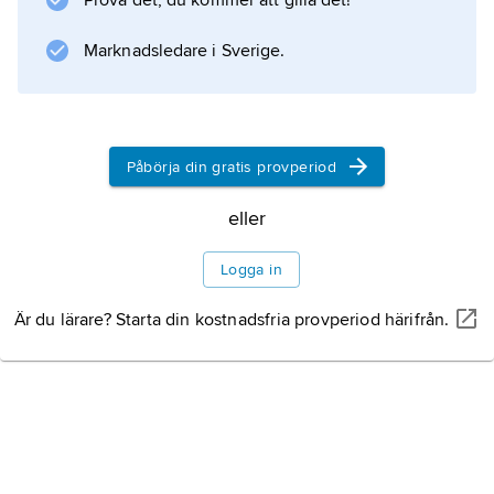
Prova det, du kommer att gilla det!
medeltida konstart.
Marknadsledare i Sverige.
Information om artikeln
Påbörja din gratis provperiod
eller
Logga in
Är du lärare? Starta din kostnadsfria provperiod härifrån.