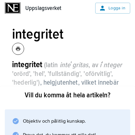
Uppslagsverket
Uppslagsverket
Logga in
integritet
integritet
(latin
inteʹgritas
, av
iʹnteger
'orörd', 'hel', 'fullständig', 'oförvitlig',
'hederlig')
,
helgjutenhet, vilket innebär
att veta sitt mål och kunna handla efter
Vill du komma åt hela artikeln?
sin övertygelse och stå emot
påtryckningar.
Objektiv och pålitlig kunskap.