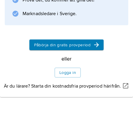
Prova det, du kommer att gilla det!
Information om artikeln
Marknadsledare i Sverige.
Påbörja din gratis provperiod
eller
Logga in
Är du lärare? Starta din kostnadsfria provperiod härifrån.