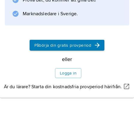
Prova det, du kommer att gilla det!
Marknadsledare i Sverige.
Information om artikeln
Påbörja din gratis provperiod
eller
Logga in
Är du lärare? Starta din kostnadsfria provperiod härifrån.