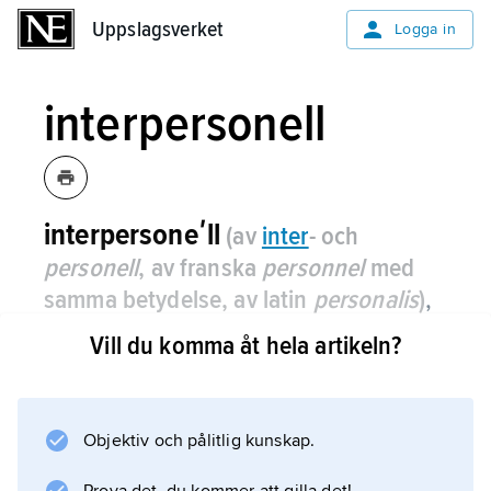
Uppslagsverket
Uppslagsverket
Logga in
interpersonell
interpersoneʹll
(av
inter
- och
personell
, av franska
personnel
med
samma betydelse, av latin
personalis
)
,
som har att göra med samspelet mellan
Vill du komma åt hela artikeln?
människor, t.ex. interpersonell
kommunikation och interpersonell
intelligens.
Objektiv och pålitlig kunskap.