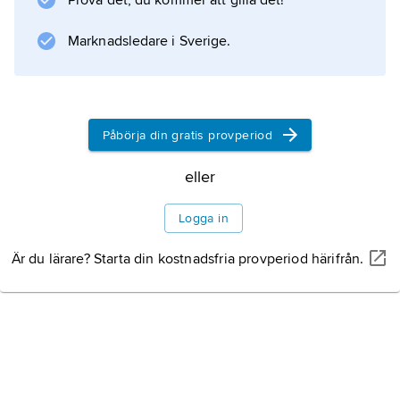
Prova det, du kommer att gilla det!
Marknadsledare i Sverige.
Påbörja din gratis provperiod
eller
Logga in
Är du lärare? Starta din kostnadsfria provperiod härifrån.