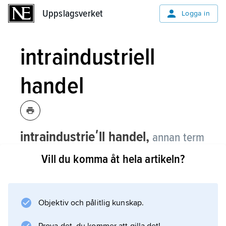
Uppslagsverket
Uppslagsverket
Logga in
intraindustriell
handel
intraindustrieʹll handel,
annan term
för
inombranschhandel
.
Vill du komma åt hela artikeln?
Objektiv och pålitlig kunskap.
Information om artikeln