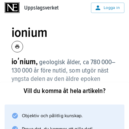
Uppslagsverket
Uppslagsverket
Logga in
ionium
ioʹnium,
geologisk ålder, ca 780 000–
130 000 år före nutid, som utgör näst
yngsta delen av den äldre epoken
(pleistocen) av perioden kvartär.
Vill du komma åt hela artikeln?
Även namn på den lagerföljd (etage) som då
bildades. Se
kvartär
Objektiv och pålitlig kunskap.
; jämför