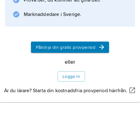
Prova det, du kommer att gilla det!
geologisk tidsskala
.
Marknadsledare i Sverige.
Information om artikeln
Påbörja din gratis provperiod
eller
Logga in
Är du lärare? Starta din kostnadsfria provperiod härifrån.