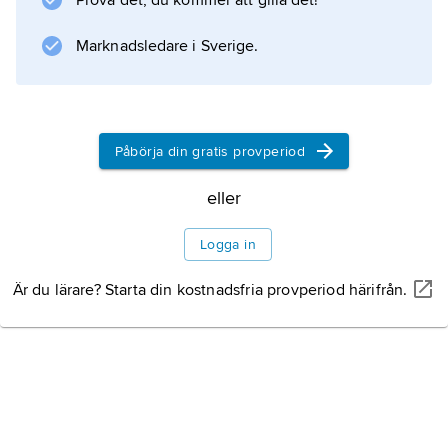
Prova det, du kommer att gilla det!
ett ökat intresse även för andra tillverkares
smartmobiler (engelska
Marknadsledare i Sverige.
smartphones
).
Påbörja din gratis provperiod
Information om artikeln
eller
Logga in
Är du lärare? Starta din kostnadsfria provperiod härifrån.