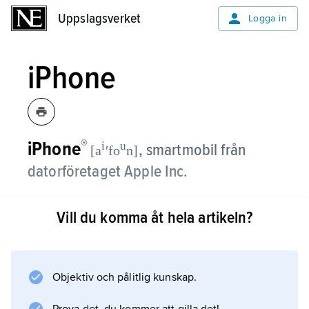
Uppslagsverket
Uppslagsverket
Logga in
iPhone
®
iPhone
i
u
,
smartmobil från
[a
ʹfo
n]
datorföretaget Apple Inc.
Dess första version lanserades i USA 2007
Vill du komma åt hela artikeln?
och i Sverige 2008. iPhones avancerade
datorfunktioner, för bl.a. internetsurfning, e-
post, spel, musik och video, väckte stor
uppmärksamhet och gjorde den snabbt till en
Objektiv och pålitlig kunskap.
stor kommersiell framgång. iPhone bidrog till