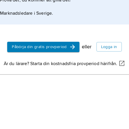
Prova det, du kommer att gilla det!
Marknadsledare i Sverige.
eller
Påbörja din gratis provperiod
Logga in
Är du lärare? Starta din kostnadsfria provperiod härifrån.