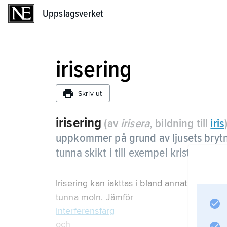
Uppslagsverket
Uppslagsverket
irisering
Skriv ut
irisering
(av
irisera
, bildning till
iris
uppkommer på grund av ljusets brytni
tunna skikt i till exempel kristaller.
Irisering kan iakttas i bland annat pärlemor
tunna moln. Jämför
interferensfärg
och