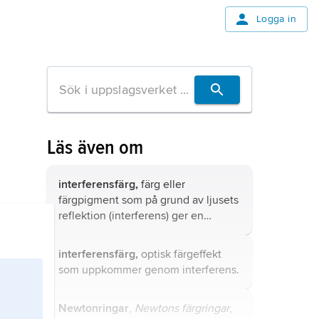
Logga in
Läs även om
interferensfärg,
färg eller
färgpigment som på grund av ljusets
reflektion (interferens) ger en
regnbågsskimrande (iriserande)
effekt.
interferensfärg,
optisk färgeffekt
som uppkommer genom
interferens
.
Newtonringar
,
Newtons färgringar
,