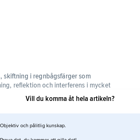
)
, skiftning i regnbågsfärger som
ng, reflektion och interferens i mycket
Vill du komma åt hela artikeln?
, färgade opaler, oljefläckar på vatten och i högre
Objektiv och pålitlig kunskap.