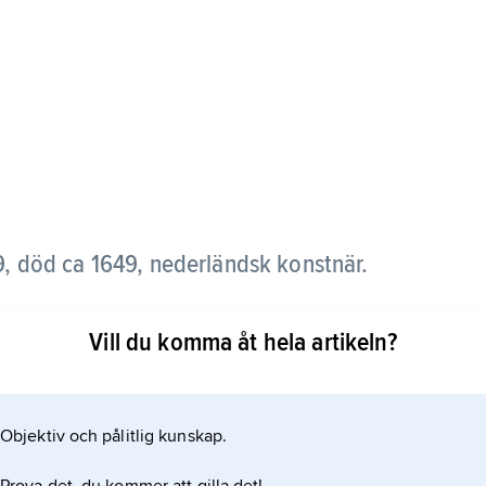
, död ca 1649, nederländsk konstnär.
 och utförde liksom denne en rad historiemålningar
Vill du komma åt hela artikeln?
fluerade
Objektiv och pålitlig kunskap.