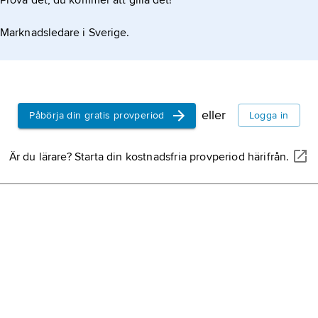
Prova det, du kommer att gilla det!
Marknadsledare i Sverige.
eller
Påbörja din gratis provperiod
Logga in
Är du lärare? Starta din kostnadsfria provperiod härifrån.