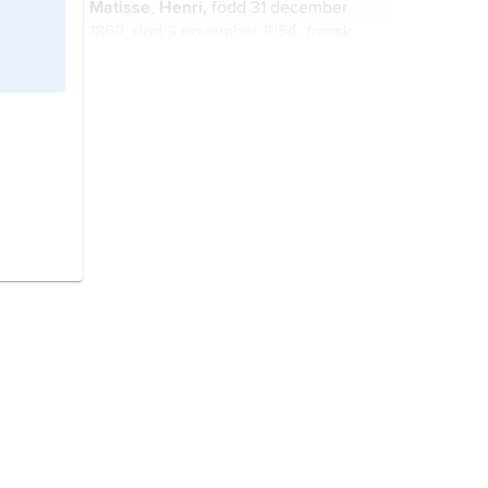
Matisse
,
Henri,
född 31 december
1869, död 3 november 1954, fransk
målare, tecknare och skulptör.
Nederländerna,
stat i
Nordvästeuropa.
expressionism
, riktning inom 1900-
talets bildkonst, arkitektur, litteratur,
teater och film.
Berzelius
, Jöns
Jacob,
född 20
augusti 1779, död 7 augusti 1848,
kemist, en av Sveriges
internationellt mest berömda
naturforskare.
renässansen,
stil inom konst och
litteratur eller epok inom den
västerländska historien.