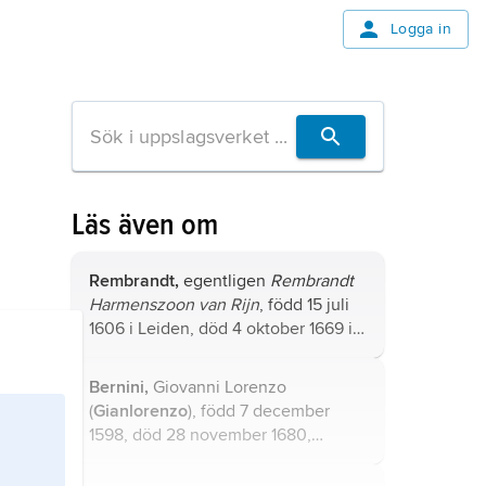
Logga in
Läs även om
Rembrandt,
egentligen
Rembrandt
Harmenszoon van Rijn
, född 15 juli
1606 i Leiden, död 4 oktober 1669 i
Amsterdam, nederländsk målare,
tecknare och grafiker, en av
Bernini,
Giovanni Lorenzo
konsthistoriens centralgestalter.
(
Gianlorenzo
), född 7 december
1598, död 28 november 1680,
italiensk skulptör, arkitekt och
målare.