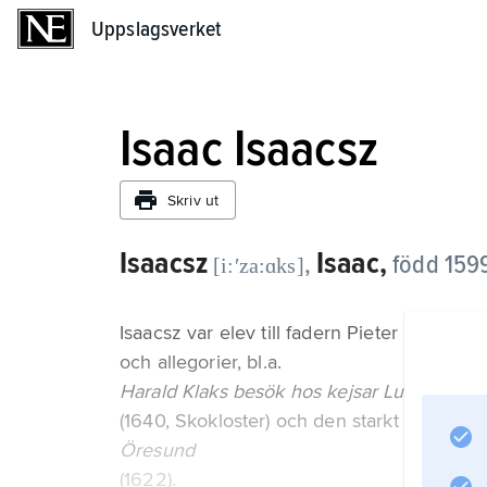
Uppslagsverket
Uppslagsverket
Isaac Isaacsz
Skriv ut
Isaacsz
Isaac,
,
född 1599
[i:ʹza:ɑks]
Isaacsz var elev till fadern Pieter Isaacsz
och allegorier, bl.a.
Harald Klaks besök hos kejsar Ludvig
(1640, Skokloster) och den starkt Rubensin
Öresund
(1622).