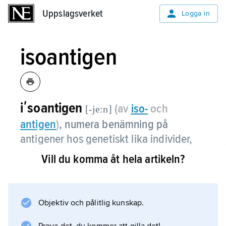
Uppslagsverket
Uppslagsverket
Logga in
isoantigen
iʹsoantigen
(av
iso
-
och
[-je:n]
antigen
)
,
numera benämning på
antigener hos genetiskt lika individer,
t.ex. inavlade musstammar eller
Vill du komma åt hela artikeln?
enäggstvillingar.
Objektiv och pålitlig kunskap.