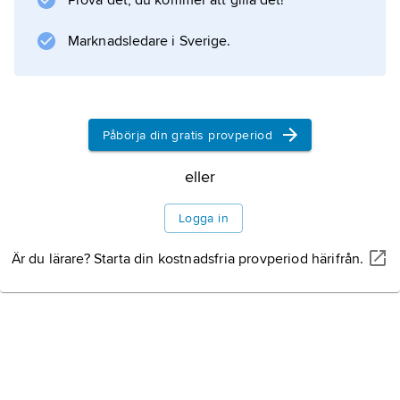
Prova det, du kommer att gilla det!
Information om artikeln
Marknadsledare i Sverige.
Påbörja din gratis provperiod
eller
Logga in
Är du lärare? Starta din kostnadsfria provperiod härifrån.