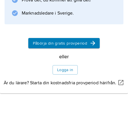
Prova det, du kommer att gilla det!
Marknadsledare i Sverige.
Information om artikeln
Påbörja din gratis provperiod
eller
Logga in
Är du lärare? Starta din kostnadsfria provperiod härifrån.