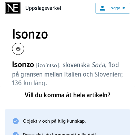
Uppslagsverket
Uppslagsverket
Logga in
Isonzo
Isonzo
, slovenska
Soča
,
flod
[izoʹntso]
på gränsen mellan Italien och Slovenien;
136 km lång.
Vill du komma åt hela artikeln?
Isonzo mynnar med ett delta i Triesteviken i
Adriatiska havet. Medelvattenföringen är 140
m
3
Objektiv och pålitlig kunskap.
/s.