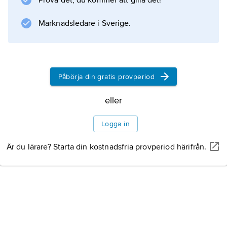
Prova det, du kommer att gilla det!
Marknadsledare i Sverige.
Information om artikeln
Påbörja din gratis provperiod
eller
Logga in
Är du lärare? Starta din kostnadsfria provperiod härifrån.