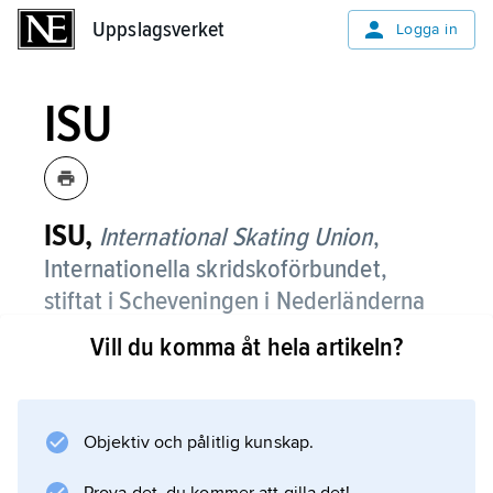
Uppslagsverket
Uppslagsverket
Logga in
ISU
ISU,
International Skating Union
,
Internationella skridskoförbundet,
stiftat i Scheveningen i Nederländerna
1892, numera med huvudkontor i
Vill du komma åt hela artikeln?
Lausanne, Schweiz.
ISU, har 87 medlemsförbund från 68 nationer
(2013) och innefattar såväl hastighets- som
Objektiv och pålitlig kunskap.
konståkning.