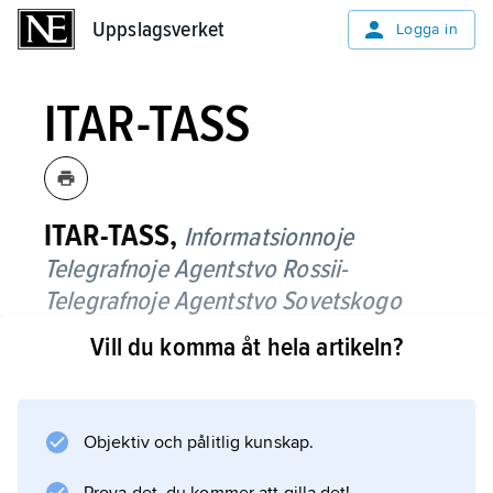
Uppslagsverket
Uppslagsverket
Logga in
ITAR-TASS
ITAR-TASS,
Informatsionnoje
Telegrafnoje Agentstvo Rossii-
Telegrafnoje Agentstvo Sovetskogo
Sojuza
(’Rysslands informations- och
Vill du komma åt hela artikeln?
telegrafbyrå-Sovjetunionens
telegrafbyrå’), officiell statlig
nyhetsbyrå för Ryssland 1992–2014,
Objektiv och pålitlig kunskap.
sedan 2014 under namnet
TASS
.