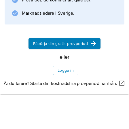
Prova det, du kommer att gilla det!
ITAR-TASS ersatte 1992 Sovjetunionens
nyhetsbyrå TASS.
Marknadsledare i Sverige.
Information om artikeln
Påbörja din gratis provperiod
eller
Logga in
Är du lärare? Starta din kostnadsfria provperiod härifrån.