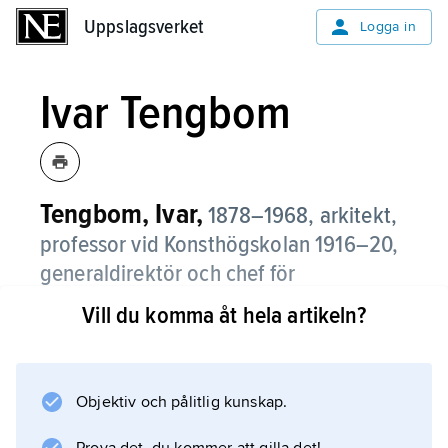
Uppslagsverket
Uppslagsverket
Logga in
Ivar Tengbom
Tengbom, Ivar,
1878–1968, arkitekt,
professor vid Konsthögskolan 1916–20,
generaldirektör och chef för
Byggnadsstyrelsen 1924–36.
Vill du komma åt hela artikeln?
I sitt samarbete 1903–12 med Ernst Torulf
visade Ivar Tengbom tidigt sin förmåga till
rationell och skicklig planlösning , t.ex. i
Objektiv och pålitlig kunskap.
tävlingarna 1903–05 om Stockholms rådhus,