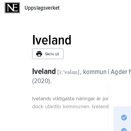
Uppslagsverket
Uppslagsverket
Iveland
Skriv ut
Iveland
,
kommun i Agder f
[i:ʹvəlɑn]
(2020).
Ivelands viktigaste näringar är jord- och
dock utanför kommunen. Ivelands administr