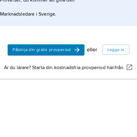
Prova det, du kommer att gilla det!
Marknadsledare i Sverige.
eller
Påbörja din gratis provperiod
Logga in
Är du lärare? Starta din kostnadsfria provperiod härifrån.