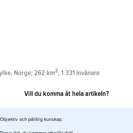
2
ylke, Norge; 262 km
, 1 331 invånare
Vill du komma åt hela artikeln?
 skogsbruk. Många av de yrkesverksamma arbetar
ativa centrum är Birketveit.
Objektiv och pålitlig kunskap.