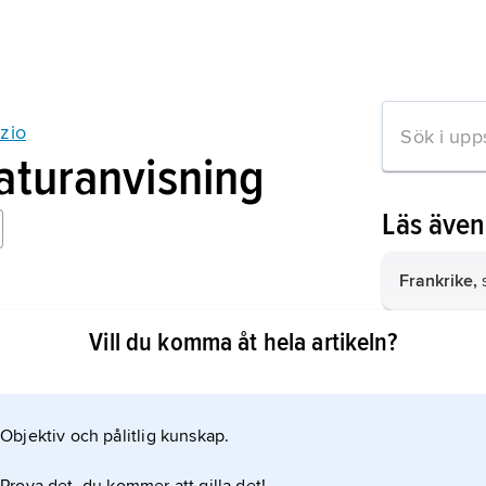
zio
raturanvisning
Läs äve
Frankrike,
s
 monde chez Le Clézio
Vill du komma åt hela artikeln?
Elfenbensk
Mauritius,
s
Objektiv och pålitlig kunskap.
Spanien,
st
mation om artikeln