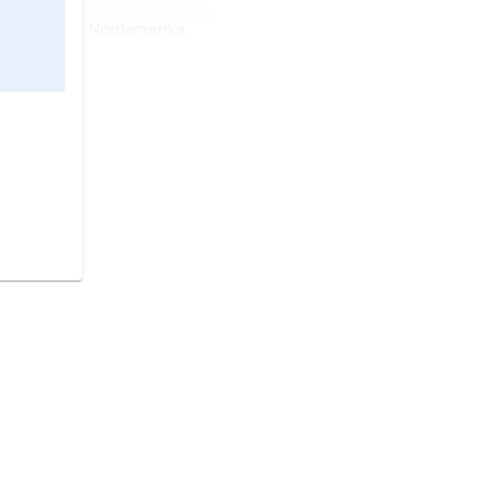
anada
, stat i Nordamerika.
stat i Sydamerika.
undsrepublik i södra
t i Nordeuropa.
tat i Nordeuropa.