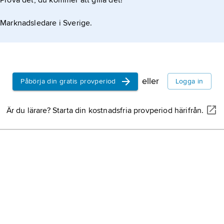
Prova det, du kommer att gilla det!
Kanada,
C
Marknadsledare i Sverige.
Argentina,
Indien,
förb
Asien.
eller
Påbörja din gratis provperiod
Logga in
Finland,
sta
Är du lärare? Starta din kostnadsfria provperiod härifrån.
Danmark,
s