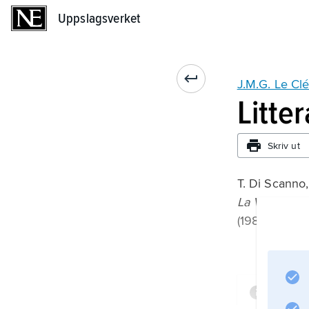
Uppslagsverket
Uppslagsverket
J.M.G. Le Clé
Litte
Skriv ut
T. Di Scanno,
La Vision du
(1984);
Infor