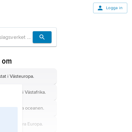
Logga in
n om
tat i Västeuropa.
usten,
stat i Västafrika.
tat i Indiska oceanen.
at i sydvästra Europa.