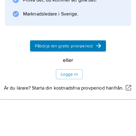
Prova det, du kommer att gilla det!
1463–1528, varefter staden åter blev turkisk.
Under 1800-talet var J. ett viktigt centrum
Marknadsledare i Sverige.
Information om artikeln
Påbörja din gratis provperiod
eller
Logga in
Är du lärare? Starta din kostnadsfria provperiod härifrån.