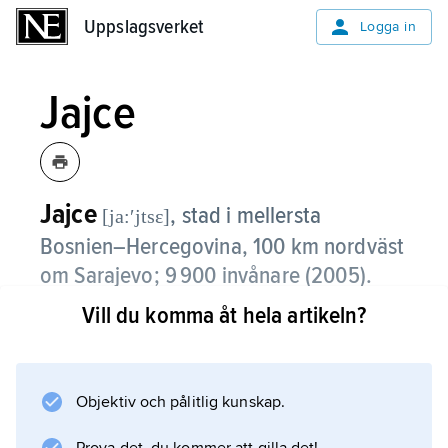
Uppslagsverket
Uppslagsverket
Logga in
Jajce
Jajce
,
stad i mellersta
[ja:ʹjtsɛ]
Bosnien–Hercegovina, 100 km nordväst
om Sarajevo; 9 900 invånare (2005).
Vill du komma åt hela artikeln?
Platsen för J. var strategiskt viktig redan under
romersk tid. J. var huvudstad i Bosnien fram
till turkarnas första erövring 1463. Den
ungerske kungen Mattias Corvinus drev bort
Objektiv och pålitlig kunskap.
turkarna från J., som blev huvudort i banatet J.