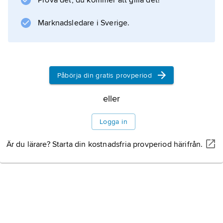
Prova det, du kommer att gilla det!
Marknadsledare i Sverige.
Påbörja din gratis provperiod
eller
Logga in
Är du lärare? Starta din kostnadsfria provperiod härifrån.