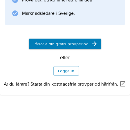
Prova det, du kommer att gilla det!
Marknadsledare i Sverige.
Påbörja din gratis provperiod
eller
Logga in
Är du lärare? Starta din kostnadsfria provperiod härifrån.