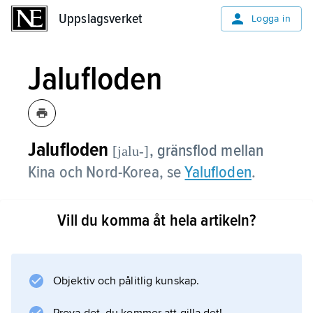
Uppslagsverket
Uppslagsverket
Logga in
Jalufloden
Jalufloden
,
gränsflod mellan
[jalu-]
Kina och Nord-Korea, se
Yalufloden
.
Vill du komma åt hela artikeln?
Information om artikeln
Objektiv och pålitlig kunskap.