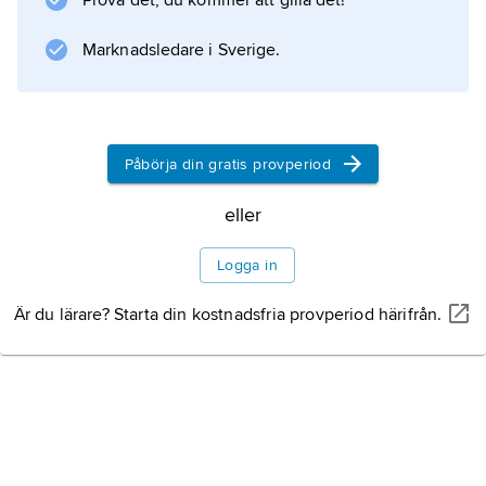
Prova det, du kommer att gilla det!
verk, bl.a. byggnader för universitetet i Prag
och villor m.m. på olika platser i Böhmen,
Marknadsledare i Sverige.
präglas ofta av den s.k. tjeckiska kubismen.
Påbörja din gratis provperiod
Information om artikeln
eller
Logga in
Är du lärare? Starta din kostnadsfria provperiod härifrån.