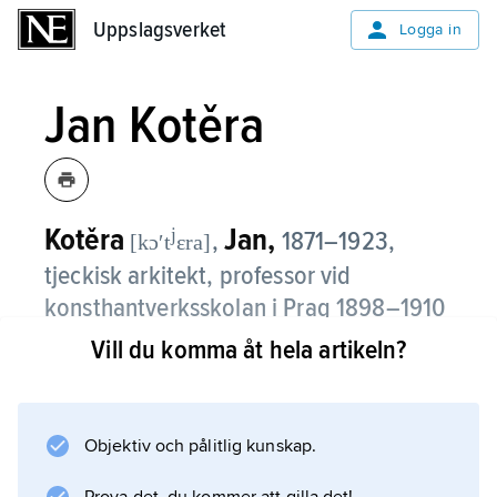
Uppslagsverket
Uppslagsverket
Logga in
Jan Kotěra
Kotěra
Jan,
j
,
1871–1923,
[kɔʹt
ɛra]
tjeckisk arkitekt, professor vid
konsthantverksskolan i Prag 1898–1910
och vid konstakademien i samma stad
Vill du komma åt hela artikeln?
från 1911.
Kotěra var elev till Otto Wagner i Wien och
Objektiv och pålitlig kunskap.
fick som lärare betydelse genom sin
utbildning av moderna arkitekter. Hans egna