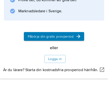
Prova det, du kommer att gilla det!
partiledare 2002 blev framgångsrikt, CDA
återvann regeringsmakten med stöd av
Marknadsledare i Sverige.
liberala VVD (
Volkspartij voor Vrijheid en Democratie
) och invandringskritiska LPF (
Lijst Pim Fortuyn
Påbörja din gratis provperiod
). Nyval fick hållas 2003 efter interna problem
eller
hos LPF, vars partiledare Pim Fortuyn (1948–
2002) mördats strax innan
Logga in
Är du lärare? Starta din kostnadsfria provperiod härifrån.
Information om artikeln