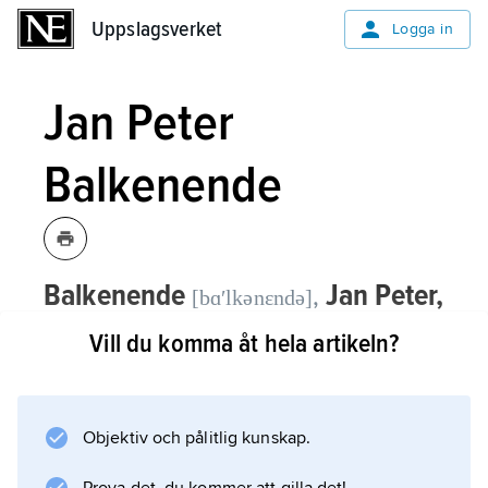
Uppslagsverket
Uppslagsverket
Logga in
Jan Peter
Balkenende
Balkenende
Jan Peter,
,
[bɑʹlkənɛndə]
född 1956, nederländsk politiker
Vill du komma åt hela artikeln?
(kristdemokrat), premiärminister 2002–
10, partiledare för CDA (
Christen-
Democratisch Appèl
) 2001–10.
Objektiv och pålitlig kunskap.
Jan Peter Balkenendes första val som