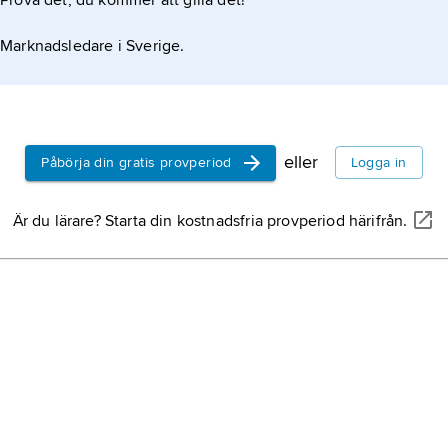
Prova det, du kommer att gilla det!
Marknadsledare i Sverige.
eller
Påbörja din gratis provperiod
Logga in
Är du lärare? Starta din kostnadsfria provperiod härifrån.