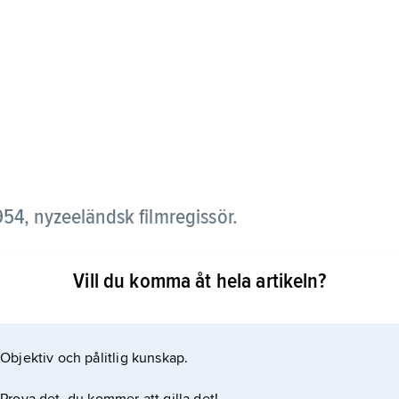
954, nyzeeländsk filmregissör.
tralien och långfilmsdebuterade med det originellt
Vill du komma åt hela artikeln?
a genombrottet
Objektiv och pålitlig kunskap.
rilogi.