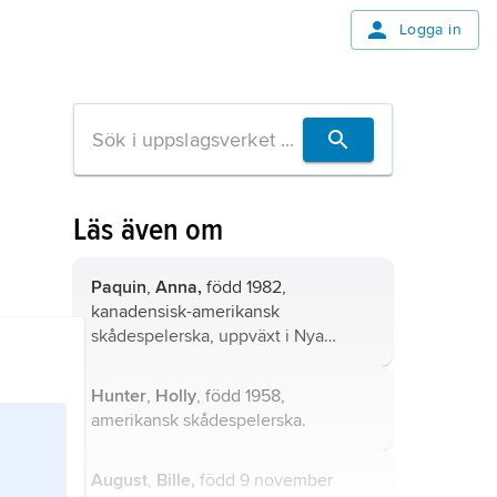
Logga in
Läs även om
Paquin
,
Anna,
född 1982,
kanadensisk-amerikansk
skådespelerska, uppväxt i Nya
Zeeland.
Hunter
,
Holly
, född 1958,
amerikansk skådespelerska.
August
,
Bille,
född 9 november