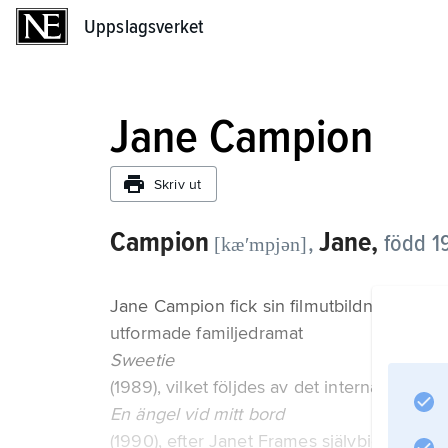
Uppslagsverket
Uppslagsverket
Jane Campion
Skriv ut
Campion
Jane,
,
född 1
[kæʹmpjən]
Jane Campion fick sin filmutbildning i Aus
utformade familjedramat
Sweetie
(1989), vilket följdes av det internationell
En ängel vid mitt bord
(1990), efter Janet Frames självbiografiska t