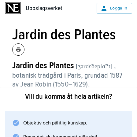
Uppslagsverket
Uppslagsverket
Logga in
Jardin des Plantes
Jardin des Plantes
,
[ʒardɛ̃deplɑ̃:ʹt]
botanisk trädgård i Paris, grundad 1587
av Jean Robin (1550–1629).
Vill du komma åt hela artikeln?
Trädgården ingår sedan 1794 i Muséum
national d’histoire naturelle.
Objektiv och pålitlig kunskap.