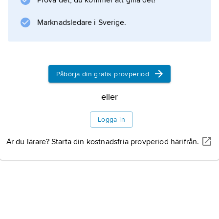
Prova det, du kommer att gilla det!
Information om artikeln
Marknadsledare i Sverige.
Påbörja din gratis provperiod
eller
Logga in
Är du lärare? Starta din kostnadsfria provperiod härifrån.