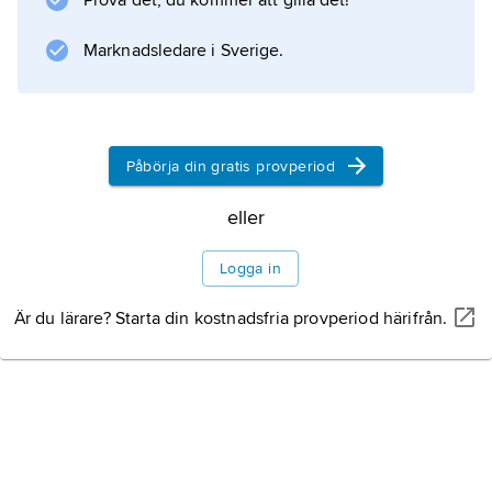
Prova det, du kommer att gilla det!
1995–97 och var senator för samma delstat
1997–2017.
Marknadsledare i Sverige.
Information om artikeln
Påbörja din gratis provperiod
eller
Logga in
Är du lärare? Starta din kostnadsfria provperiod härifrån.