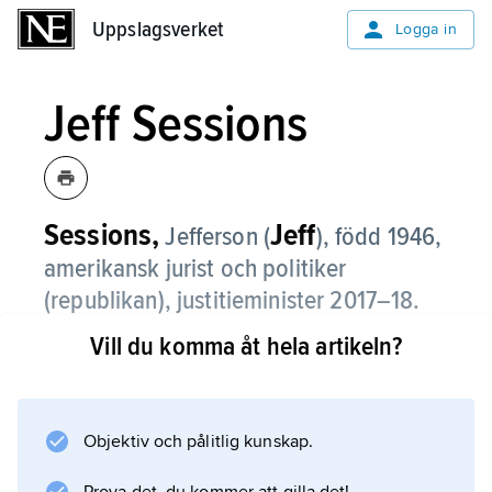
Uppslagsverket
Uppslagsverket
Logga in
Jeff Sessions
Sessions,
Jeff
Jefferson (
),
född 1946,
amerikansk jurist och politiker
(republikan), justitieminister 2017–18.
Vill du komma åt hela artikeln?
Jeff Sessions, född i Alabama, är utbildad
statsvetare med examen från Huntingdon
College 1969 samt jurist med examen från
University of Alabama School of Law 1973.
Objektiv och pålitlig kunskap.
Han arbetade som federal åklagare i Alabama