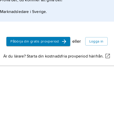
Prova det, du kommer att gilla det!
list.
Marknadsledare i Sverige.
eller
Påbörja din gratis provperiod
Logga in
Är du lärare? Starta din kostnadsfria provperiod härifrån.