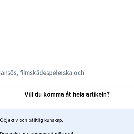
dansös, filmskådespelerska och
Vill du komma åt hela artikeln?
balettelevskola och anställdes vid Operabaletten
Objektiv och pålitlig kunskap.
3–14. År 1915 blev Hasselquist premiärdansös, men
Fokines privatelev och knöts 1920 till Svenska