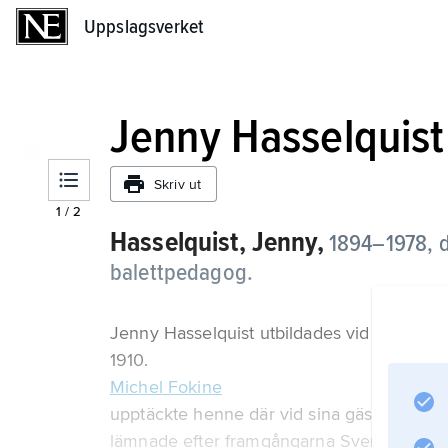
Uppslagsverket
Uppslagsverket
Jenny Hasselquist
Skriv ut
1
/
2
Hasselquist, Jenny,
1894–1978,
balettpedagog.
Jenny Hasselquist utbildades vid Operans 
1910.
Michel Fokine
upptäckte henne där vid sina gästspel 191
lämnade efter framgångarna Sverige, blev 