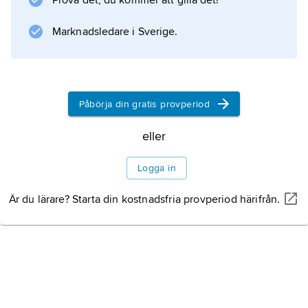
Prova det, du kommer att gilla det!
), som på grekiska blev
Iēsous
Marknadsledare i Sverige.
[-su:ʹs] och på latin
Iesus
. Vi har övertagit den latinska formen. Namnet
betyder ’Jahve räddar’.
Påbörja din gratis provperiod
Källor
eller
Logga in
Kronologi
Är du lärare? Starta din kostnadsfria provperiod härifrån.
Familj och uppväxt
Gärningen