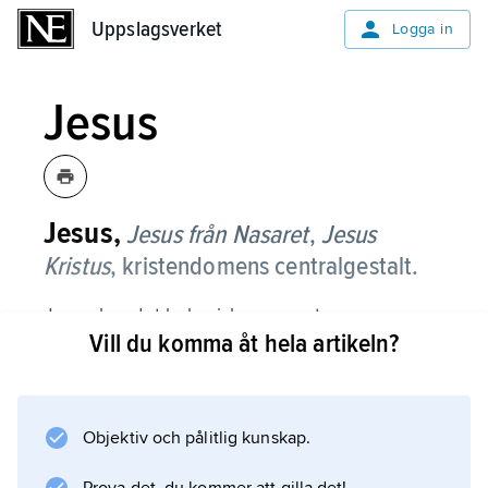
Uppslagsverket
Uppslagsverket
Logga in
Jesus
Jesus,
Jesus från Nasaret
,
Jesus
Kristus
,
kristendomens centralgestalt.
Jesus bar det hebreiska namnet
Vill du komma åt hela artikeln?
Jeshuʹa˙
(kortform av
Jehoshuʹa˙
, vårt
Objektiv och pålitlig kunskap.
Josua